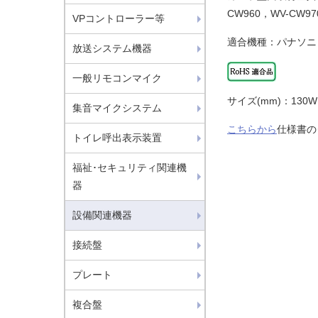
CW960，WV-C
VPコントローラー等
適合機種：パナソニッ
放送システム機器
一般リモコンマイク
サイズ(mm)：130
集音マイクシステム
こちらから
仕様書の
トイレ呼出表示装置
福祉･セキュリティ関連機
器
設備関連機器
接続盤
プレート
複合盤