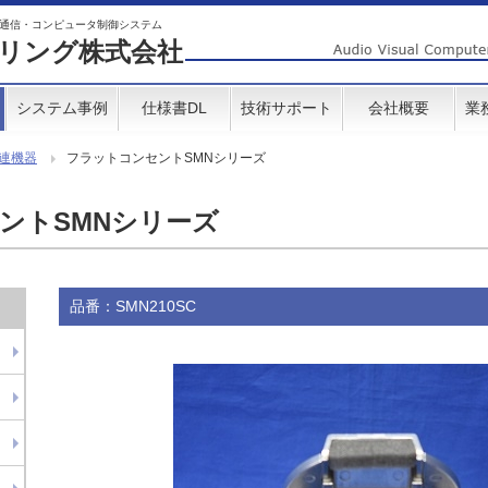
・映像・通信・コンピュータ制御システム
リング株式会社
システム事例
仕様書DL
技術サポート
会社概要
業
連機器
フラットコンセントSMNシリーズ
ントSMNシリーズ
品番：SMN210SC